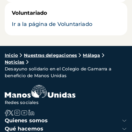
Voluntariado
Ir a la página de Voluntariado
Ruta
Inicio
Nuestras delegaciones
Málaga
Noticias
de
Desayuno solidario en el Colegio de Gamarra a
navegación
beneficio de Manos Unidas
Redes sociales
Navegación
Quienes somos
principal
Qué hacemos