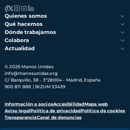
Navegación
Quienes somos
principal
Qué hacemos
Dónde trabajamos
Colabora
Actualidad
Información
© 2026 Manos Unidas
de
info@manosunidas.org
contacto
C/ Barquillo, 38 - 3º28004 - Madrid, España
900 811 888
BIZUM 33439
Menú
Información a socios
Accesibilidad
Mapa web
secundario
Aviso legal
Política de privacidad
Política de cookies
Transparencia
Canal de denuncias