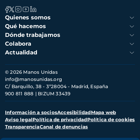
Navegación
Quienes somos
principal
Qué hacemos
Dónde trabajamos
Colabora
Actualidad
Información
© 2026 Manos Unidas
de
info@manosunidas.org
contacto
C/ Barquillo, 38 - 3º28004 - Madrid, España
900 811 888
BIZUM 33439
Menú
Información a socios
Accesibilidad
Mapa web
secundario
Aviso legal
Política de privacidad
Política de cookies
Transparencia
Canal de denuncias