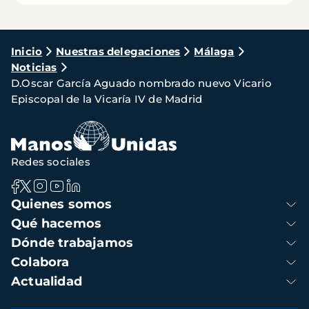
Ruta
Inicio
Nuestras delegaciones
Málaga
Noticias
de
D.Oscar García Aguado nombrado nuevo Vicario
navegación
Episcopal de la Vicaría IV de Madrid
Redes sociales
Navegación
Quienes somos
principal
Qué hacemos
Dónde trabajamos
Colabora
Actualidad