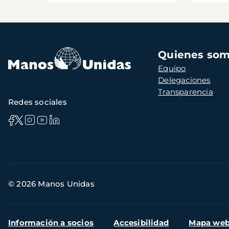
Navegación
Quienes so
principal
Equipo
Delegaciones
Transparencia
Redes sociales
Información
© 2026 Manos Unidas
de
contacto
Menú
Información a socios
Accesibilidad
Mapa we