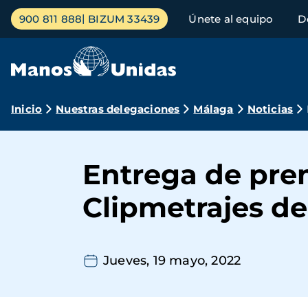
Pasar
Menú
900 811 888
BIZUM 33439
Únete al equipo
D
al
principal
contenido
principal
Ruta
Inicio
Nuestras delegaciones
Málaga
Noticias
de
navegación
Entrega de premi
Clipmetrajes d
Jueves, 19 mayo, 2022