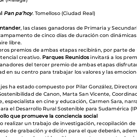
al
Pan pa’hoy
. Tomelloso (Ciudad Real)
ntander
, las clases ganadoras de Primaria y Secundari
 campamento de cinco días de duración con dinámicas pa
ire libre.
eros premios de ambas etapas recibirán, por parte de
tencial creativo.
Parques Reunidos
invitará a los pre
 ganadores del tercer premio de ambas etapas disfrutar
dad en su centro para trabajar los valores y las emocion
rajes ha estado compuesto por Pilar González, Directo
ostenibilidad de Canon, Marta San Vicente, Coordinad
, especialista en cine y educación, Carmen Sara, narra
para el Desarrollo Rural Sostenible para Sudamérica (I
ollo que promueve la conciencia social
realizar un trabajo de investigación, recopilación de
ceso de grabación y edición para el que deberán, adem