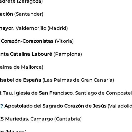
adrete (Zaragoza)
iación
(Santander)
mayor
. Valdemorillo (Madrid)
 Corazón-Corazonistas
(Vitoria)
anta Catalina Labouré
(Pamplona)
alma de Mallorca)
 Isabel de España
(Las Palmas de Gran Canaria)
 Tau. Iglesia de San Francisco.
Santiago de Composte
a?
Apostolado del Sagrado Corazón de Jesús
(Valladolid
ES Muriedas.
Camargo (Cantabria)
or
(Málaga)