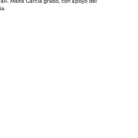
val». Maite García grabó, con apoyo del
ia.