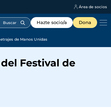
Área de socios
M
d
c
Menú
Hazte socio/a
Dona
d
de
us
destacados
cabecera
pmetrajes de Manos Unidas
del Festival de