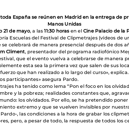
 toda España se reúnen en Madrid en la entrega de pre
Manos Unidas
o 21 de mayo
, a las
11:30 horas
en el
Cine Palacio de la 
oría Escuelas del Festival de Clipmetrajes (vídeos d
ue se celebrará de manera presencial después de dos a
em Climent
, presentador del programa radiofónico Me
estival, que el evento vuelva a celebrarse de manera p
lemente esta sea la primera vez que salen de sus loc
sfuerzo que han realizado a lo largo del curso», explic
e los participantes» asegura Pardo.
etrajes ha tenido como lema “Pon el foco en los olvidado
hambre y la pobreza; realidades constantes que, agrav
 mundo: los olvidados. Por ello, se ha pretendido poner
miento extremo y que se vuelven invisibles por nuestra
 Pardo-, las condiciones a la hora de grabar los clipmet
res, pero, a pesar de todo, la respuesta de todos los 