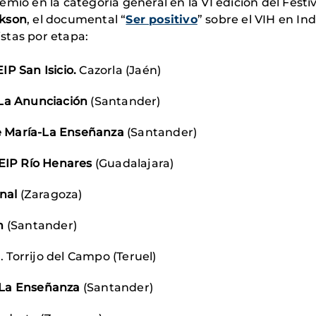
emio en la categoría general en la VI edición del Festi
kson
, el documental “
Ser positivo
” sobre el VIH en Ind
istas por etapa:
IP San Isicio.
Cazorla (Jaén)
 La Anunciación
(Santander)
 María-La Enseñanza
(Santander)
EIP Río Henares
(Guadalajara)
nal
(Zaragoza)
n
(Santander)
a
. Torrijo del Campo (Teruel)
La Enseñanza
(Santander)