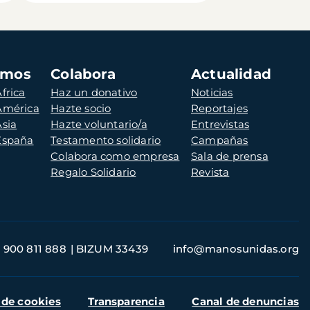
amos
Colabora
Actualidad
frica
Haz un donativo
Noticias
 América
Hazte socio
Reportajes
Asia
Hazte voluntario/a
Entrevistas
 España
Testamento solidario
Campañas
Colabora como empresa
Sala de prensa
Regalo Solidario
Revista
900 811 888
BIZUM 33439
info@manosunidas.org
 de cookies
Transparencia
Canal de denuncias