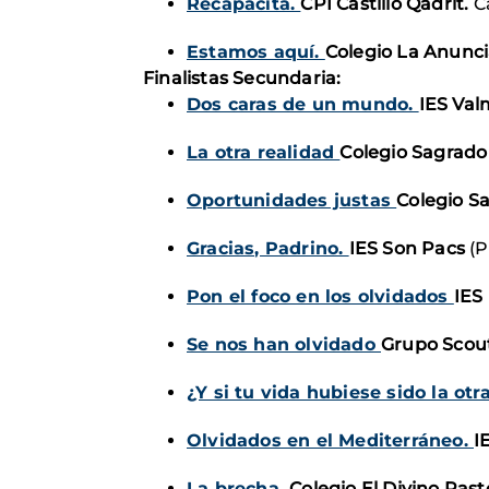
Recapacita.
CPI Castillo Qadrit.
C
Estamos aquí.
Colegio La Anunc
Finalistas Secundaria:
Dos caras de un mundo.
IES Val
La otra realidad
Colegio Sagrado
Oportunidades justas
Colegio S
Gracias, Padrino.
IES Son Pacs
(P
Pon el foco en los olvidados
IES
Se nos han olvidado
Grupo Scout
¿Y si tu vida hubiese sido la otr
Olvidados en el Mediterráneo.
I
La brecha.
Colegio El Divino Past