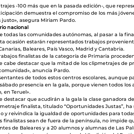
etrajes -100 más que en la pasada edición-, que repr
ticipación demuestra el compromiso de los más jóvene
justo», asegura Miriam Pardo.
rio nacional
de todas las comunidades autónomas, al pasar a la fin
ta ocasión estarán representados trabajos provenientes
anarias, Baleares, País Vasco, Madrid y Cantabria.
abajos finalistas de la categoría de Primaria proceden
 cabe destacar que la mitad de los clipmetrajes de pri
 comunidad», anuncia Pardo.
entantes de todos estos centros escolares, aunque p
l sábado presencia en la gala, porque vienen todos lo
 en Teruel».
 destacar que acudirán a la gala la clase ganadora de 
etraje finalista, titulado “Oportunidades Justas”, ha s
o y reivindica la igualdad de oportunidades para toda
 finalistas sean de fuera de la península, no impide 
tes de Baleares y a 20 alumnos y alumnas de Las Pal