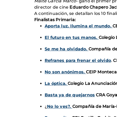
Maite García Marco
- ganó el primer pr
director de cine
Eduardo Chapero Jac
A continuación, se detallan los 10 final
Finalistas Primaria:
Aporta luz. Ilumina el mundo.
CE
El futuro en tus manos.
Colegio
Se me ha olvidado.
Compañía de
Refranes para frenar el olvido
.
C
No son anónimos.
CEIP Monteca
La óptica.
Colegio La Anunciació
Basta ya de quejarnos
CRA Goy
¿
No lo ves?.
Compañía de María-