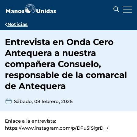
Pasar
al
contenido
principal
Ruta
Noticias
de
Entrevista en Onda Cero
navegación
Antequera a nuestra
compañera Consuelo,
responsable de la comarcal
de Antequera
Sábado, 08 febrero, 2025
Enlace a la entrevista:
https://www.instagram.com/p/DFu5iSlgrD_/