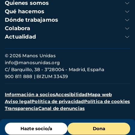
Navegación
Quienes somos
principal
Qué hacemos
Dónde trabajamos
Colabora
Actualidad
Información
© 2026 Manos Unidas
de
info@manosunidas.org
contacto
C/ Barquillo, 38 - 3º28004 - Madrid, España
900 811 888
BIZUM 33439
Menú
Información a socios
Accesibilidad
Mapa web
secundario
Aviso legal
Política de privacidad
Política de cookies
Transparencia
Canal de denuncias
Menú
Hazte socio/a
Dona
de