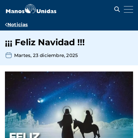
Pasar
al
contenido
principal
Ruta
Noticias
de
¡¡¡ Feliz Navidad !!!
navegación
Martes, 23 diciembre, 2025