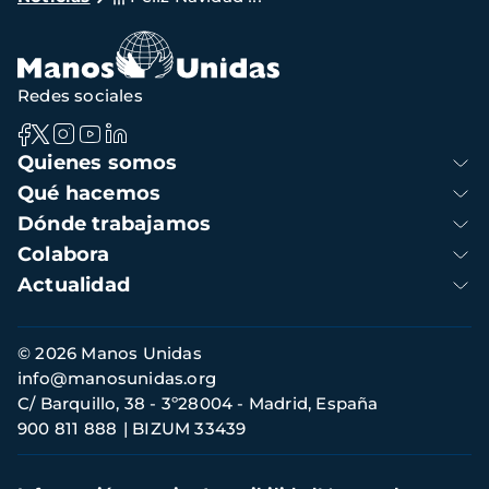
de
navegación
Redes sociales
Navegación
Quienes somos
principal
Qué hacemos
Dónde trabajamos
Colabora
Actualidad
Información
© 2026 Manos Unidas
de
info@manosunidas.org
contacto
C/ Barquillo, 38 - 3º28004 - Madrid, España
900 811 888
BIZUM 33439