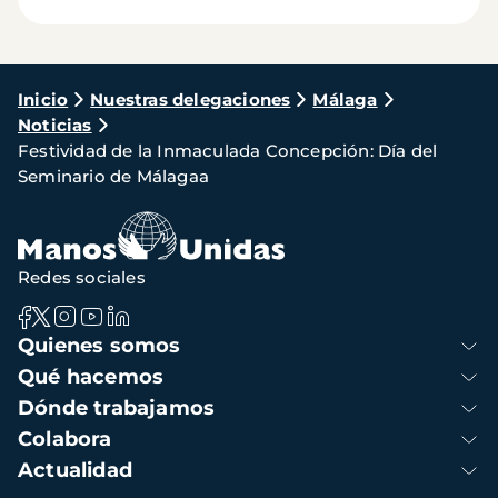
Ruta
Inicio
Nuestras delegaciones
Málaga
Noticias
de
Festividad de la Inmaculada Concepción: Día del
navegación
Seminario de Málagaa
Redes sociales
Navegación
Quienes somos
principal
Qué hacemos
Dónde trabajamos
Colabora
Actualidad