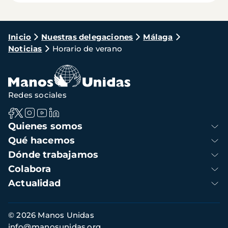
Ruta
Inicio
Nuestras delegaciones
Málaga
Noticias
Horario de verano
de
navegación
Redes sociales
Navegación
Quienes somos
principal
Qué hacemos
Dónde trabajamos
Colabora
Actualidad
Información
© 2026 Manos Unidas
de
info@manosunidas.org