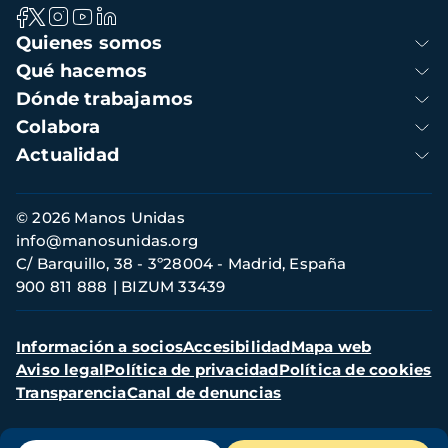
Navegación
Quienes somos
principal
Qué hacemos
Dónde trabajamos
Colabora
Actualidad
Información
© 2026 Manos Unidas
de
info@manosunidas.org
contacto
C/ Barquillo, 38 - 3º28004 - Madrid, España
900 811 888
BIZUM 33439
Menú
Información a socios
Accesibilidad
Mapa web
secundario
Aviso legal
Política de privacidad
Política de cookies
Transparencia
Canal de denuncias