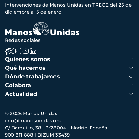
Intervenciones de Manos Unidas en TRECE del 25 de
navegación
diciembre al 5 de enero
Redes sociales
Navegación
Quienes somos
principal
Qué hacemos
Dónde trabajamos
Colabora
Actualidad
Información
© 2026 Manos Unidas
de
info@manosunidas.org
contacto
C/ Barquillo, 38 - 3º28004 - Madrid, España
900 811 888
BIZUM 33439