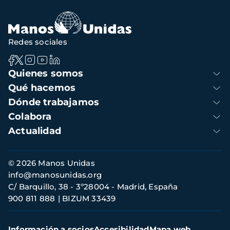
Redes sociales
Navegación
Quienes somos
principal
Qué hacemos
Dónde trabajamos
Colabora
Actualidad
Información
© 2026 Manos Unidas
de
info@manosunidas.org
contacto
C/ Barquillo, 38 - 3º28004 - Madrid, España
900 811 888
BIZUM 33439
Menú
Información a socios
Accesibilidad
Mapa web