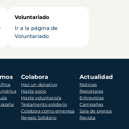
Voluntariado
y
Ir a la página de
Voluntariado
amos
Colabora
Actualidad
frica
Haz un donativo
Noticias
 América
Hazte socio
Reportajes
Asia
Hazte voluntario/a
Entrevistas
 España
Testamento solidario
Campañas
Colabora como empresa
Sala de prensa
Regalo Solidario
Revista