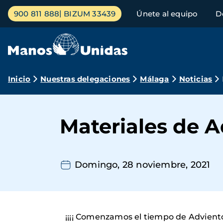
Pasar
Menú
900 811 888
BIZUM 33439
Únete al equipo
D
al
principal
contenido
principal
Ruta
Inicio
Nuestras delegaciones
Málaga
Noticias
de
navegación
Materiales de 
Domingo, 28 noviembre, 2021
¡¡¡¡ Comenzamos el tiempo de Adviento