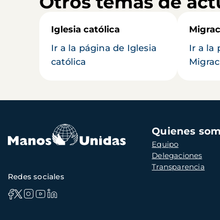
Otros temas de act
Iglesia católica
Migrac
Ir a la página de Iglesia
Ir a la
católica
Migrac
Navegación
Quienes so
principal
Equipo
Delegaciones
Transparencia
Redes sociales