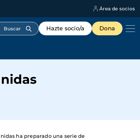
Área de socios
M
d
c
Menú
Hazte socio/a
Dona
d
de
us
destacados
cabecera
Unidas
Unidas ha preparado una serie de