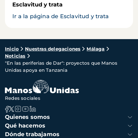
Esclavitud y trata
Ir a la página de Esclavitud y trata
Ruta
Inicio
Nuestras delegaciones
Málaga
Noticias
de
"En las periferias de Dar": proyectos que Manos
navegación
Unidas apoya en Tanzania
Redes sociales
Navegación
Quienes somos
principal
Qué hacemos
Dónde trabajamos