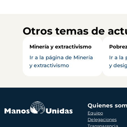
Otros temas de act
Minería y extractivismo
Pobrez
Ir a la página de Minería
Ir a l
y extractivismo
y desi
Navegación
Quienes so
principal
Equipo
Delegaciones
Transparencia