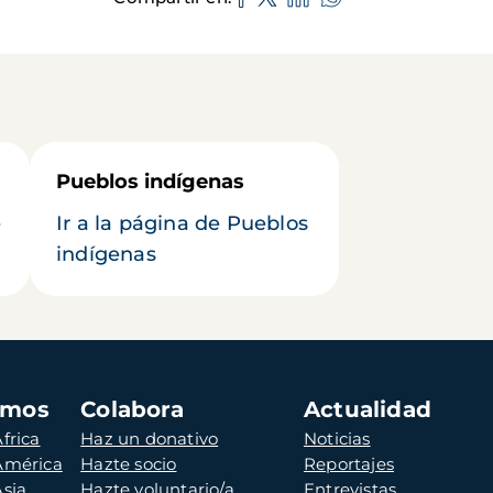
Pueblos indígenas
e
Ir a la página de Pueblos
indígenas
amos
Colabora
Actualidad
frica
Haz un donativo
Noticias
 América
Hazte socio
Reportajes
Asia
Hazte voluntario/a
Entrevistas