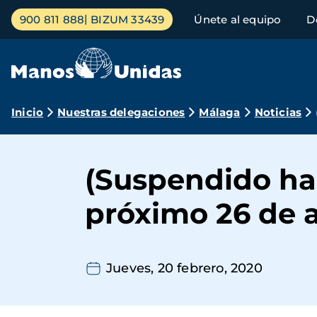
Pasar
Menú
900 811 888
BIZUM 33439
Únete al equipo
D
al
principal
contenido
principal
Ruta
Inicio
Nuestras delegaciones
Málaga
Noticias
de
navegación
(Suspendido has
próximo 26 de a
Jueves, 20 febrero, 2020