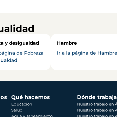
ualidad
a y desigualdad
Hambre
a página de Pobreza
Ir a la página de Hambr
gualdad
mos
Qué hacemos
Dónde trabaj
Educación
Nuestro trabajo en Á
Salud
Nuestro trabajo en
Agua y saneamiento
Nuestro trabajo en 