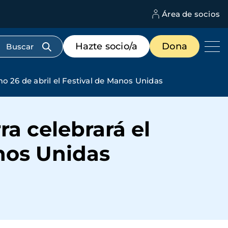
Área de socios
M
d
c
Menú
Hazte socio/a
Dona
d
de
us
destacados
cabecera
mo 26 de abril el Festival de Manos Unidas
ra celebrará el
anos Unidas