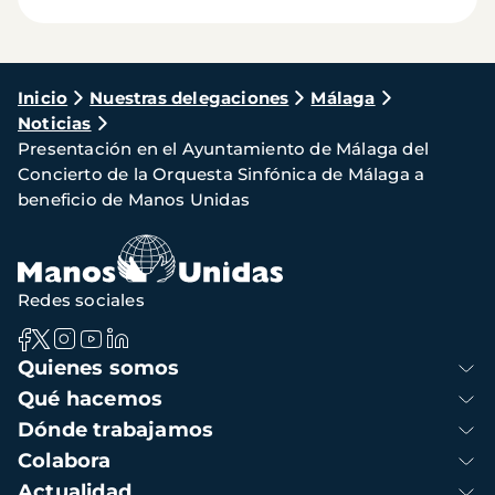
Ruta
Inicio
Nuestras delegaciones
Málaga
Noticias
de
Presentación en el Ayuntamiento de Málaga del
navegación
Concierto de la Orquesta Sinfónica de Málaga a
beneficio de Manos Unidas
Redes sociales
Navegación
Quienes somos
principal
Qué hacemos
Dónde trabajamos
Colabora
Actualidad