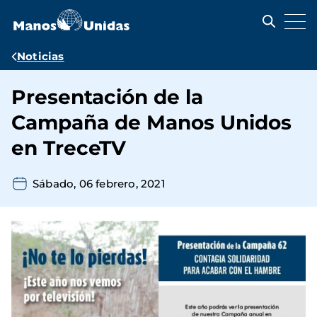
Pasar
al
contenido
principal
Ruta
Noticias
de
Presentación de la
navegación
Campaña de Manos Unidos
en TreceTV
Sábado, 06 febrero, 2021