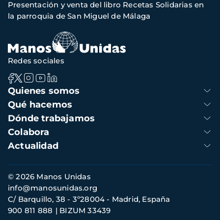
Presentación y venta del libro Recetas Solidarias en
navegación
la parroquia de San Miguel de Málaga
Redes sociales
Navegación
Quienes somos
principal
Qué hacemos
Dónde trabajamos
Colabora
Actualidad
Información
© 2026 Manos Unidas
de
info@manosunidas.org
contacto
C/ Barquillo, 38 - 3º28004 - Madrid, España
900 811 888
BIZUM 33439