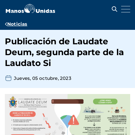
Pasar
al
contenido
principal
Ruta
Noticias
de
Publicación de Laudate
navegación
Deum, segunda parte de la
Laudato Si
Jueves, 05 octubre, 2023