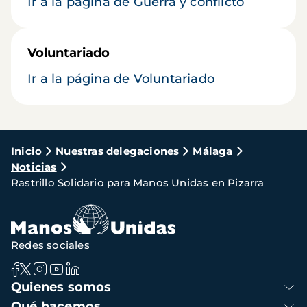
Ir a la página de Guerra y conflicto
Voluntariado
Ir a la página de Voluntariado
Ruta
Inicio
Nuestras delegaciones
Málaga
Noticias
de
Rastrillo Solidario para Manos Unidas en Pizarra
navegación
Redes sociales
Navegación
Quienes somos
principal
Qué hacemos