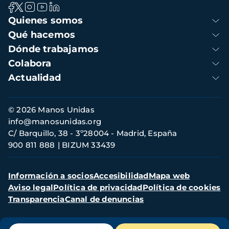
Navegación
Quienes somos
principal
Qué hacemos
Dónde trabajamos
Colabora
Actualidad
Información
© 2026 Manos Unidas
de
info@manosunidas.org
contacto
C/ Barquillo, 38 - 3º28004 - Madrid, España
900 811 888
BIZUM 33439
Menú
Información a socios
Accesibilidad
Mapa web
secundario
Aviso legal
Política de privacidad
Política de cookies
Transparencia
Canal de denuncias
Menú