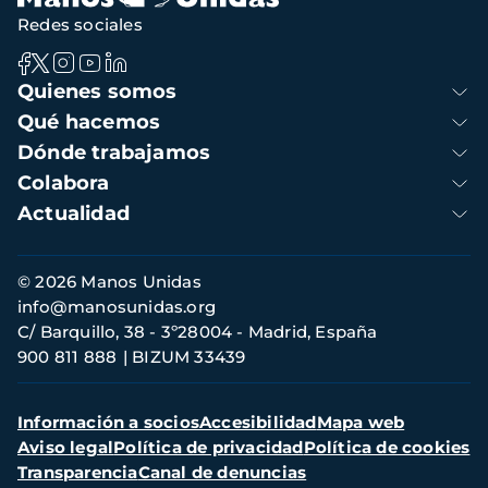
Redes sociales
Navegación
Quienes somos
principal
Qué hacemos
Dónde trabajamos
Colabora
Actualidad
Información
© 2026 Manos Unidas
de
info@manosunidas.org
contacto
C/ Barquillo, 38 - 3º28004 - Madrid, España
900 811 888
BIZUM 33439
Menú
Información a socios
Accesibilidad
Mapa web
secundario
Aviso legal
Política de privacidad
Política de cookies
Transparencia
Canal de denuncias