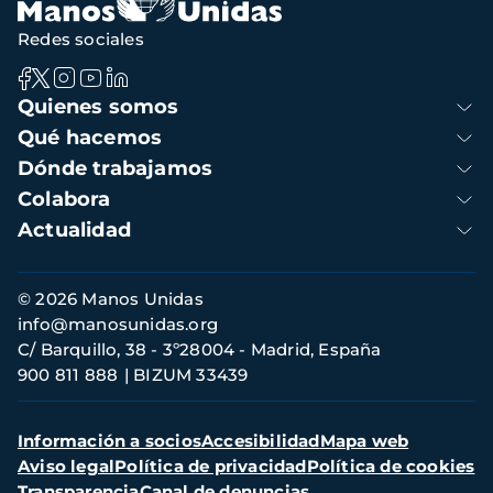
Redes sociales
Navegación
Quienes somos
principal
Qué hacemos
Dónde trabajamos
Colabora
Actualidad
Información
© 2026 Manos Unidas
de
info@manosunidas.org
contacto
C/ Barquillo, 38 - 3º28004 - Madrid, España
900 811 888
BIZUM 33439
Menú
Información a socios
Accesibilidad
Mapa web
secundario
Aviso legal
Política de privacidad
Política de cookies
Transparencia
Canal de denuncias