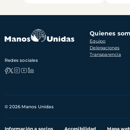
Navegación
Quienes so
principal
Equipo
Delegaciones
Transparencia
Redes sociales
Información
© 2026 Manos Unidas
de
contacto
Menú
Información a socios
Accesibilidad
Mapa we