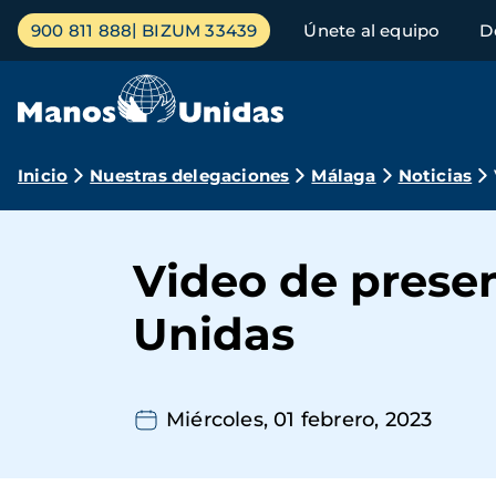
Pasar
Menú
900 811 888
BIZUM 33439
Únete al equipo
D
al
principal
contenido
principal
Ruta
Inicio
Nuestras delegaciones
Málaga
Noticias
de
navegación
Video de pres
Unidas
Miércoles, 01 febrero, 2023