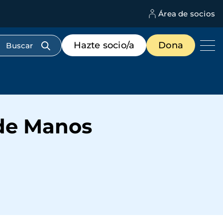
Área de socios
M
d
c
Menú
Hazte socio/a
Dona
d
de
us
destacados
cabecera
de Manos