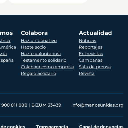
amos
Colabora
Actualidad
frica
Haz un donativo
Noticias
 América
Hazte socio
Reportajes
Asia
Hazte voluntario/a
Entrevistas
 España
Testamento solidario
Campañas
Colabora como empresa
Sala de prensa
Regalo Solidario
Revista
900 811 888
BIZUM 33439
info@manosunidas.org
 de cookies
Transparencia
Canal de denuncias