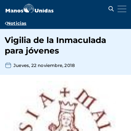
Pasar
al
contenido
principal
Ruta
Noticias
de
Vigilia de la Inmaculada
navegación
para jóvenes
Jueves, 22 noviembre, 2018