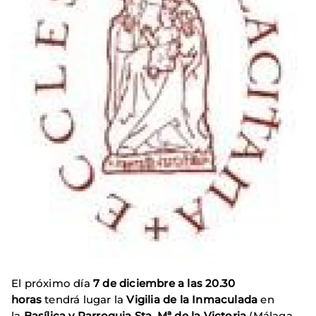
El próximo día
7 de diciembre a las 20.30
horas
tendrá lugar la
Vigilia de la Inmaculada
en
la
Basílica y Parroquia Sta. Mª de la Victoria
(Málaga