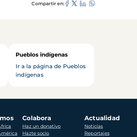
Compartir en
Pueblos indígenas
e
Ir a la página de Pueblos
indígenas
amos
Colabora
Actualidad
frica
Haz un donativo
Noticias
 América
Hazte socio
Reportajes