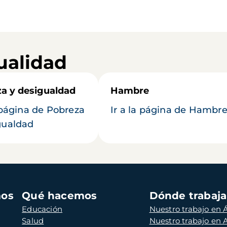
ualidad
a y desigualdad
Hambre
a página de Pobreza
Ir a la página de Hambr
gualdad
mos
Qué hacemos
Dónde trabaj
Educación
Nuestro trabajo en Á
Salud
Nuestro trabajo en