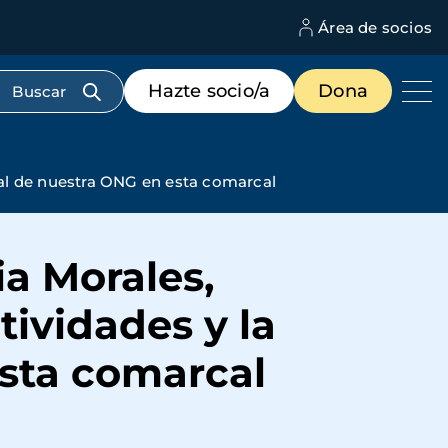
Área de socios
M
d
c
Menú
Hazte socio/a
Dona
d
de
us
destacados
cabecera
ual de nuestra ONG en esta comarcal
a Morales,
tividades y la
esta comarcal