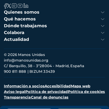
Navegación
Quienes somos
principal
Qué hacemos
Dónde trabajamos
Colabora
Actualidad
Información
© 2026 Manos Unidas
de
info@manosunidas.org
contacto
C/ Barquillo, 38 - 3º28004 - Madrid, España
900 811 888
BIZUM 33439
Menú
Información a socios
Accesibilidad
Mapa web
secundario
Aviso legal
Política de privacidad
Política de cookies
Transparencia
Canal de denuncias