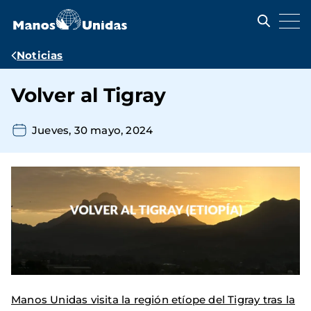
Pasar
al
contenido
principal
Ruta
Noticias
de
Volver al Tigray
navegación
Jueves, 30 mayo, 2024
Manos Unidas visita la región etíope del Tigray tras la