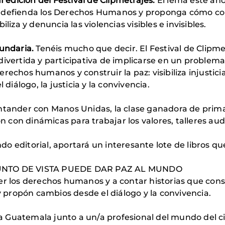
II edición del Festival de Clipmetrajes.
El lema este a
 defienda los Derechos Humanos y proponga cómo const
liza y denuncia las violencias visibles e invisibles.
cundaria.
Tenéis mucho que decir. El Festival de Clipm
ivertida y participativa de implicarse en un problema 
rechos humanos y construir la paz: visibiliza injustici
 diálogo, la justicia y la convivencia.
ntander con Manos Unidas, la clase ganadora de prima
on dinámicas para trabajar los valores, talleres audio
o editorial, aportará un interesante lote de libros qu
PUNTO DE VISTA PUEDE DAR PAZ AL MUNDO
r los derechos humanos y a contar historias que constr
 y propón cambios desde el diálogo y la convivencia.
s a Guatemala junto a un/a profesional del mundo del 