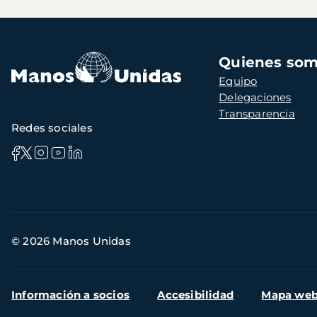
Navegación
Quienes so
principal
Equipo
Delegaciones
Transparencia
Redes sociales
Información
© 2026 Manos Unidas
de
contacto
Menú
Información a socios
Accesibilidad
Mapa we
secundario