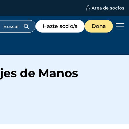
Área de socios
M
d
c
Menú
Hazte socio/a
Dona
d
de
us
destacados
cabecera
ajes de Manos