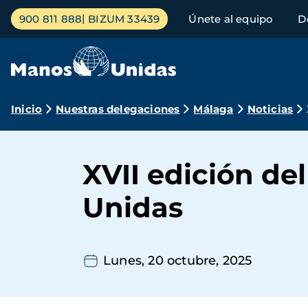
Pasar
Menú
900 811 888
BIZUM 33439
Únete al equipo
D
al
principal
contenido
principal
Ruta
Inicio
Nuestras delegaciones
Málaga
Noticias
de
navegación
XVII edición de
Unidas
Lunes, 20 octubre, 2025