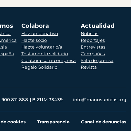
amos
Colabora
Actualidad
frica
Haz un donativo
Noticias
 América
Hazte socio
Reportajes
Asia
Hazte voluntario/a
Entrevistas
 España
Testamento solidario
Campañas
Colabora como empresa
Sala de prensa
Regalo Solidario
Revista
900 811 888
BIZUM 33439
info@manosunidas.org
 de cookies
Transparencia
Canal de denuncias