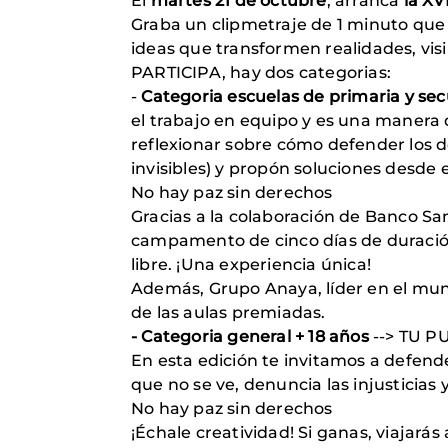
El
martes 21 de octubre
, arranca
la XV
Graba un clipmetraje de 1 minuto que
ideas que transformen realidades, visibi
PARTICIPA, hay dos categorias:
-
Categoria escuelas de primaria y se
el trabajo en equipo y es una manera d
reflexionar sobre cómo defender los de
invisibles) y propón soluciones desde el
No hay paz sin derechos
Gracias a la colaboración de Banco Sa
campamento de cinco días de duración c
libre. ¡Una experiencia única!
Además, Grupo Anaya, líder en el mund
de las aulas premiadas.
- Categoria general + 18 años
--> TU 
En esta edición te invitamos a defende
que no se ve, denuncia las injusticias
No hay paz sin derechos
¡Échale creatividad! Si ganas, viajará