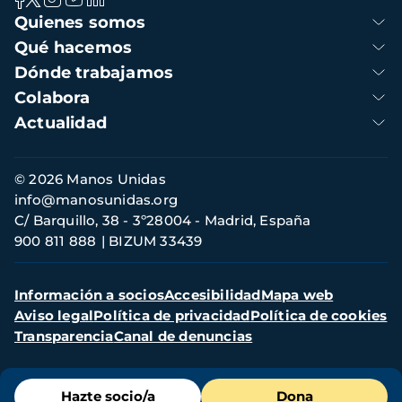
Navegación
Quienes somos
principal
Qué hacemos
Dónde trabajamos
Colabora
Actualidad
Información
© 2026 Manos Unidas
de
info@manosunidas.org
contacto
C/ Barquillo, 38 - 3º28004 - Madrid, España
900 811 888
BIZUM 33439
Menú
Información a socios
Accesibilidad
Mapa web
secundario
Aviso legal
Política de privacidad
Política de cookies
Transparencia
Canal de denuncias
Menú
Hazte socio/a
Dona