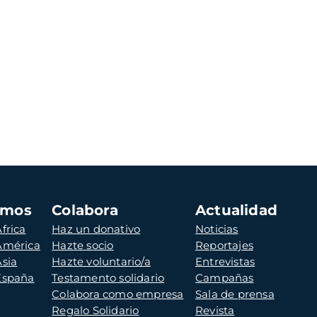
amos
Colabora
Actualidad
frica
Haz un donativo
Noticias
 América
Hazte socio
Reportajes
Asia
Hazte voluntario/a
Entrevistas
 España
Testamento solidario
Campañas
Colabora como empresa
Sala de prensa
Regalo Solidario
Revista