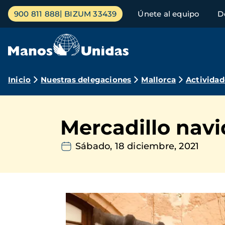
Pasar
Menú
900 811 888
BIZUM 33439
Únete al equipo
D
al
principal
contenido
principal
Ruta
Inicio
Nuestras delegaciones
Mallorca
Actividad
de
navegación
Mercadillo nav
Sábado, 18 diciembre, 2021