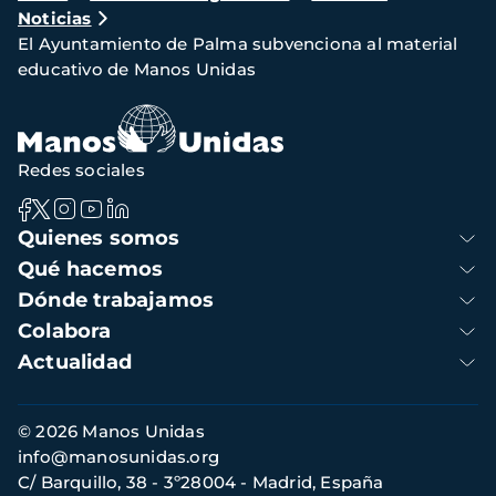
Noticias
de
El Ayuntamiento de Palma subvenciona al material
navegación
educativo de Manos Unidas
Redes sociales
Navegación
Quienes somos
principal
Qué hacemos
Dónde trabajamos
Colabora
Actualidad
Información
© 2026 Manos Unidas
de
info@manosunidas.org
contacto
C/ Barquillo, 38 - 3º28004 - Madrid, España