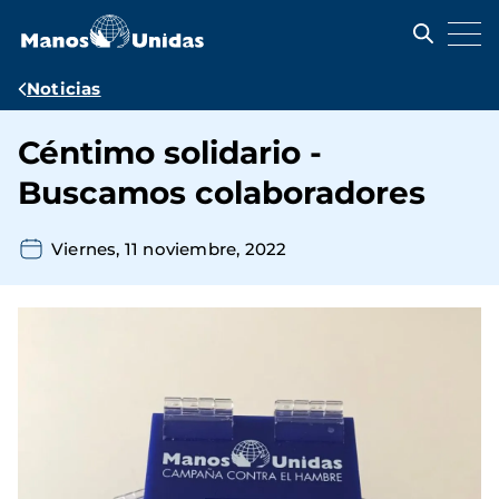
Pasar
al
contenido
principal
Ruta
Noticias
de
Céntimo solidario -
navegación
Buscamos colaboradores
Viernes, 11 noviembre, 2022