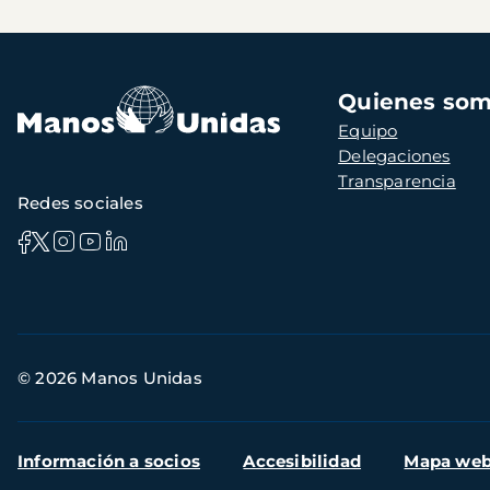
Navegación
Quienes so
principal
Equipo
Delegaciones
Transparencia
Redes sociales
Información
© 2026 Manos Unidas
de
contacto
Menú
Información a socios
Accesibilidad
Mapa we
secundario