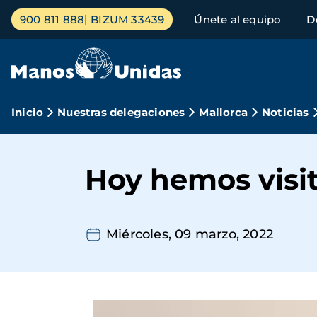
Pasar
Menú
900 811 888
BIZUM 33439
Únete al equipo
D
al
principal
contenido
principal
Ruta
Inicio
Nuestras delegaciones
Mallorca
Noticias
de
navegación
Hoy hemos visit
Miércoles, 09 marzo, 2022