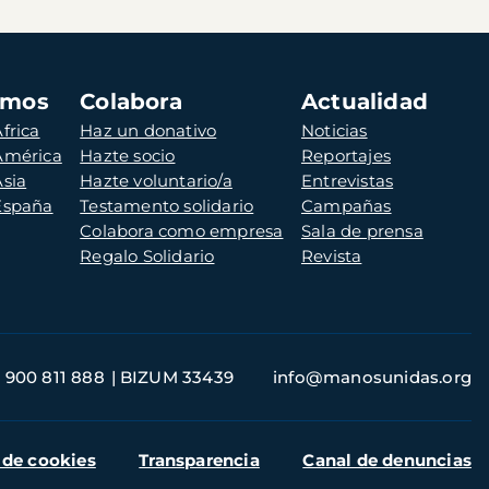
amos
Colabora
Actualidad
frica
Haz un donativo
Noticias
 América
Hazte socio
Reportajes
Asia
Hazte voluntario/a
Entrevistas
 España
Testamento solidario
Campañas
Colabora como empresa
Sala de prensa
Regalo Solidario
Revista
900 811 888
BIZUM 33439
info@manosunidas.org
 de cookies
Transparencia
Canal de denuncias