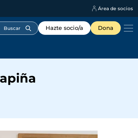
Área de socios
M
d
c
Menú
Hazte socio/a
Dona
d
de
us
destacados
cabecera
Rapiña