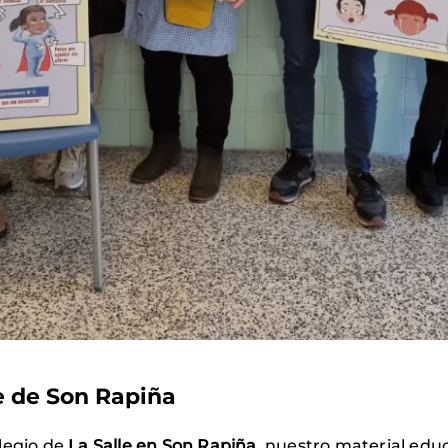
e de Son Rapiña
legio de
La Salle en Son Rapiña
, nuestro material edu