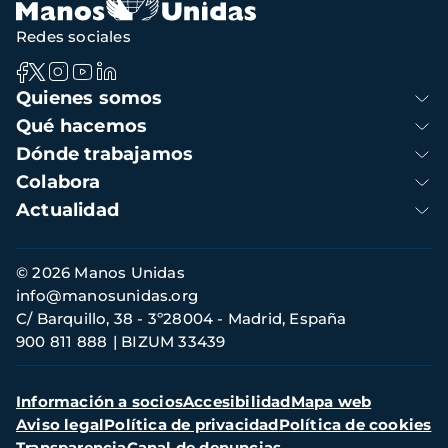
Redes sociales
Navegación
Quienes somos
principal
Qué hacemos
Dónde trabajamos
Colabora
Actualidad
Información
© 2026 Manos Unidas
de
info@manosunidas.org
contacto
C/ Barquillo, 38 - 3º28004 - Madrid, España
900 811 888
BIZUM 33439
Menú
Información a socios
Accesibilidad
Mapa web
secundario
Aviso legal
Política de privacidad
Política de cookies
Transparencia
Canal de denuncias