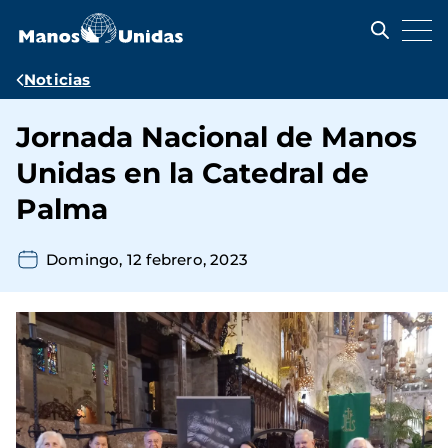
Pasar
al
contenido
principal
Ruta
Noticias
de
Jornada Nacional de Manos
navegación
Unidas en la Catedral de
Palma
Domingo, 12 febrero, 2023