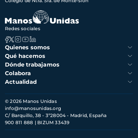
Colegio de Ntra. Sra. de Monte-sión
Redes sociales
Navegación
Quienes somos
principal
Qué hacemos
Dónde trabajamos
Colabora
Actualidad
Información
© 2026 Manos Unidas
de
info@manosunidas.org
contacto
C/ Barquillo, 38 - 3º28004 - Madrid, España
900 811 888
BIZUM 33439