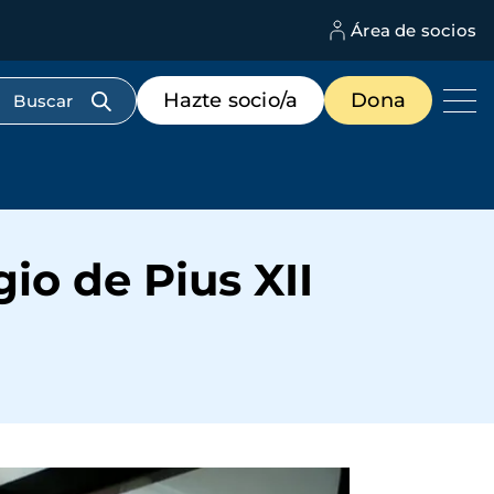
Área de socios
M
d
c
Menú
Hazte socio/a
Dona
d
de
us
destacados
cabecera
io de Pius XII