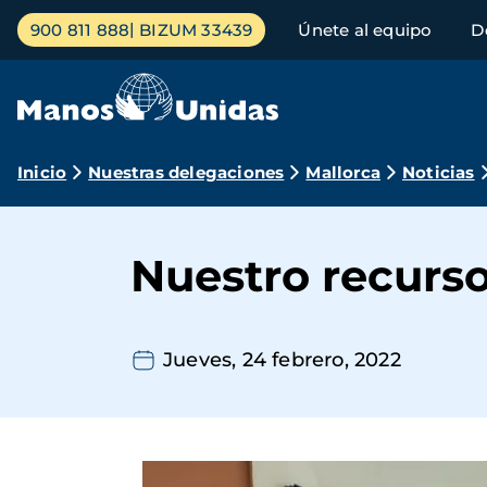
Pasar
Menú
900 811 888
BIZUM 33439
Únete al equipo
D
al
principal
contenido
principal
Ruta
Inicio
Nuestras delegaciones
Mallorca
Noticias
de
navegación
Nuestro recurso
Jueves, 24 febrero, 2022