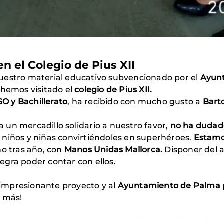
n el Colegio de Pius XII
uestro material educativo subvencionado por el
Ayun
 hemos visitado el
colegio de Pius XII.
SO y Bachillerato
, ha recibido con mucho gusto a
Barto
 un mercadillo solidario a nuestro favor,
no ha dudad
s niños y niñas convirtiéndoles en superhéroes.
Estamo
ño tras año, con
Manos Unidas Mallorca.
Disponer del a
alegra poder contar con ellos.
 impresionante proyecto y al
Ayuntamiento de Palma
a más!