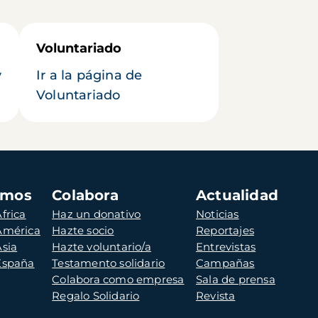
Voluntariado
y
Ir a la página de
Voluntariado
amos
Colabora
Actualidad
frica
Haz un donativo
Noticias
 América
Hazte socio
Reportajes
Asia
Hazte voluntario/a
Entrevistas
 España
Testamento solidario
Campañas
Colabora como empresa
Sala de prensa
Regalo Solidario
Revista