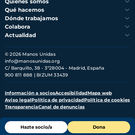
Navegación
Quienes somos
principal
Qué hacemos
Dónde trabajamos
Colabora
Actualidad
Información
© 2026 Manos Unidas
de
info@manosunidas.org
contacto
C/ Barquillo, 38 - 3º28004 - Madrid, España
900 811 888
BIZUM 33439
Menú
Información a socios
Accesibilidad
Mapa web
secundario
Aviso legal
Política de privacidad
Política de cookies
Transparencia
Canal de denuncias
Menú
Hazte socio/a
Dona
de