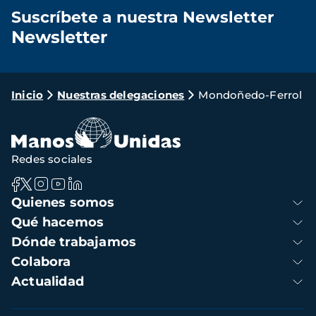
Suscríbete a nuestra Newsletter
Newsletter
Loading...
Ruta
Inicio
Nuestras delegaciones
Mondoñedo-Ferrol
de
navegación
Redes sociales
Navegación
Quienes somos
principal
Qué hacemos
Dónde trabajamos
Colabora
Actualidad