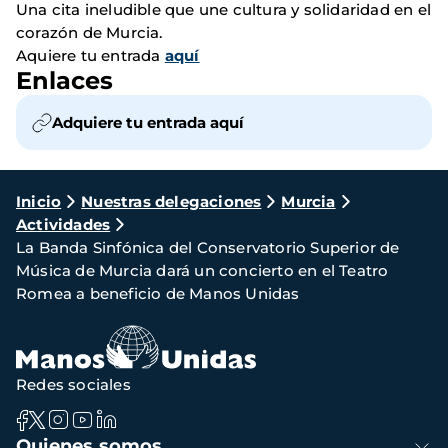
Una cita ineludible que une cultura y solidaridad en el
corazón de Murcia.
Aquiere tu entrada
aquí
Enlaces
Adquiere tu entrada aquí
Ruta
Inicio
Nuestras delegaciones
Murcia
Actividades
de
La Banda Sinfónica del Conservatorio Superior de
navegación
Música de Murcia dará un concierto en el Teatro
Romea a beneficio de Manos Unidas
Redes sociales
Navegación
Quienes somos