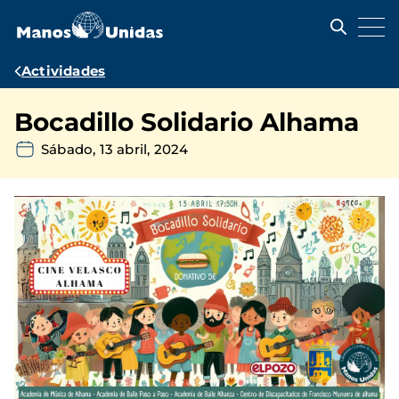
Pasar
al
contenido
principal
Ruta
Actividades
de
Bocadillo Solidario Alhama
navegación
Sábado, 13 abril, 2024