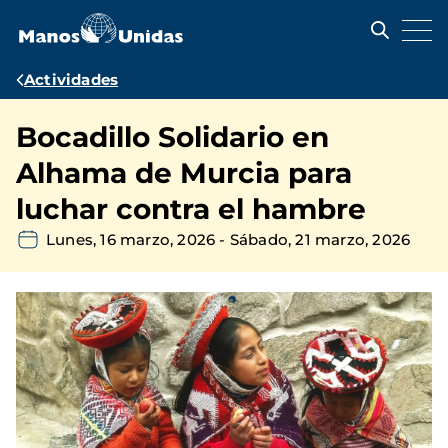
Pasar
al
contenido
principal
Ruta
Actividades
de
Bocadillo Solidario en
navegación
Alhama de Murcia para
luchar contra el hambre
Lunes, 16 marzo, 2026
-
Sábado, 21 marzo, 2026