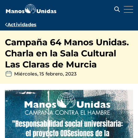
Pasar
al
contenido
principal
Ruta
Actividades
de
Campaña 64 Manos Unidas.
navegación
Charla en la Sala Cultural
Las Claras de Murcia
Miércoles, 15 febrero, 2023