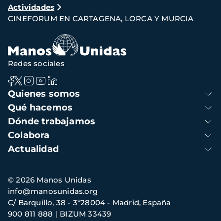
Actividades
de
CINEFORUM EN CARTAGENA, LORCA Y MURCIA
navegación
Redes sociales
Navegación
Quienes somos
principal
Qué hacemos
Dónde trabajamos
Colabora
Actualidad
Información
© 2026 Manos Unidas
de
info@manosunidas.org
contacto
C/ Barquillo, 38 - 3º28004 - Madrid, España
900 811 888
BIZUM 33439