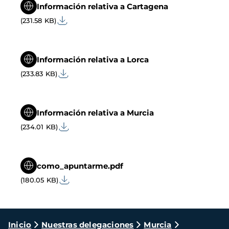
Información relativa a Cartagena
(231.58 KB)
Información relativa a Lorca
(233.83 KB)
Información relativa a Murcia
(234.01 KB)
como_apuntarme.pdf
(180.05 KB)
Ruta
Inicio
Nuestras delegaciones
Murcia