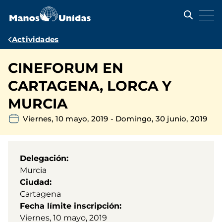
Pasar
al
contenido
principal
Ruta
Actividades
de
CINEFORUM EN
navegación
CARTAGENA, LORCA Y
MURCIA
Viernes, 10 mayo, 2019
-
Domingo, 30 junio, 2019
Delegación
Murcia
Ciudad
Cartagena
Fecha límite inscripción
Viernes, 10 mayo, 2019