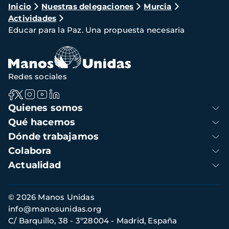
Ruta
Inicio
Nuestras delegaciones
Murcia
Actividades
de
Educar para la Paz. Una propuesta necesaria
navegación
Redes sociales
Navegación
Quienes somos
principal
Qué hacemos
Dónde trabajamos
Colabora
Actualidad
Información
© 2026 Manos Unidas
de
info@manosunidas.org
contacto
C/ Barquillo, 38 - 3º28004 - Madrid, España