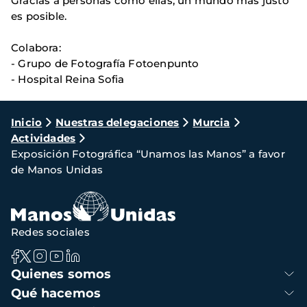
Gracias a personas como ellas, un mundo más justo
es posible.
Colabora:
- Grupo de Fotografía Fotoenpunto
- Hospital Reina Sofia
Ruta
Inicio
Nuestras delegaciones
Murcia
Actividades
de
Exposición Fotográfica “Unamos las Manos” a favor
navegación
de Manos Unidas
Redes sociales
Navegación
Quienes somos
principal
Qué hacemos