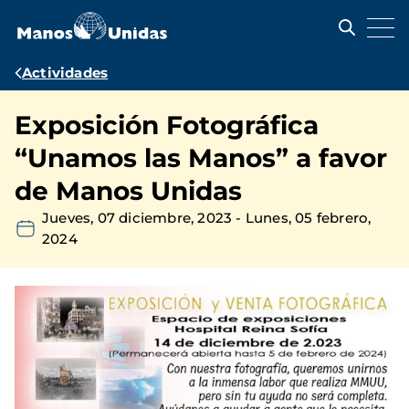
Pasar
al
contenido
principal
Ruta
Actividades
de
Exposición Fotográfica
navegación
“Unamos las Manos” a favor
de Manos Unidas
Jueves, 07 diciembre, 2023
-
Lunes, 05 febrero,
2024