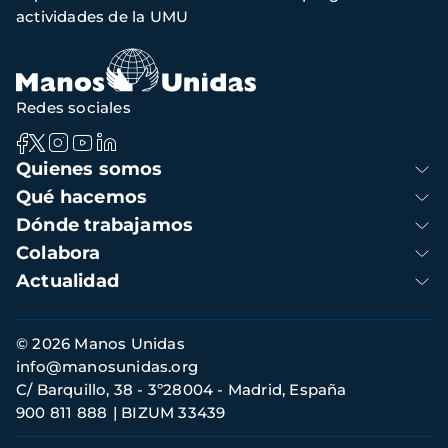
navegación
actividades de la UMU
Redes sociales
Navegación
Quienes somos
principal
Qué hacemos
Dónde trabajamos
Colabora
Actualidad
Información
© 2026 Manos Unidas
de
info@manosunidas.org
contacto
C/ Barquillo, 38 - 3º28004 - Madrid, España
900 811 888
BIZUM 33439