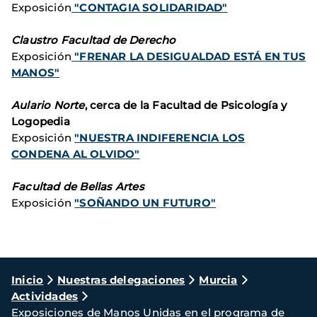
Exposición
"CONTAGIA SOLIDARIDAD"
Claustro Facultad de Derecho
Exposición
"FRENAR LA DESIGUALDAD ESTÁ EN TUS
MANOS"
Aulario Norte
, cerca de la Facultad de Psicología y
Logopedia
Exposición
"NUESTRA INDIFERENCIA LOS
CONDENA AL OLVIDO"
Facultad de Bellas Artes
Exposición
"SOÑANDO UN FUTURO"
Ruta
Inicio
Nuestras delegaciones
Murcia
Actividades
de
Exposiciones de Manos Unidas en el programa de