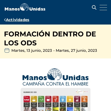
Pasar
al
contenido
principal
Ruta
Actividades
de
FORMACIÓN DENTRO DE
navegación
LOS ODS
Martes, 13 junio, 2023
-
Martes, 27 junio, 2023