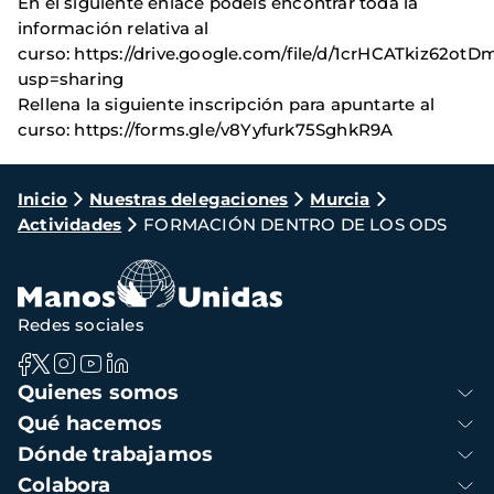
En el siguiente enlace podéis encontrar toda la
información relativa al
curso: https://drive.google.com/file/d/1crHCATkiz6
usp=sharing
Rellena la siguiente inscripción para apuntarte al
curso: https://forms.gle/v8Yyfurk75SghkR9A
Ruta
Inicio
Nuestras delegaciones
Murcia
Actividades
FORMACIÓN DENTRO DE LOS ODS
de
navegación
Redes sociales
Navegación
Quienes somos
principal
Qué hacemos
Dónde trabajamos
Colabora