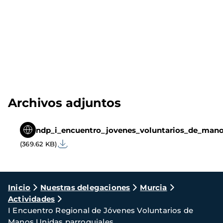
Archivos adjuntos
ndp_i_encuentro_jovenes_voluntarios_de_mano
(369.62 KB)
Ruta
Inicio
Nuestras delegaciones
Murcia
Actividades
de
I Encuentro Regional de Jóvenes Voluntarios de
navegación
Manos Unidas parroquiales