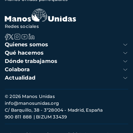
Redes sociales
Navegación
Quienes somos
principal
Qué hacemos
Dónde trabajamos
Colabora
Actualidad
Información
© 2026 Manos Unidas
de
info@manosunidas.org
contacto
C/ Barquillo, 38 - 3º28004 - Madrid, España
900 811 888
BIZUM 33439