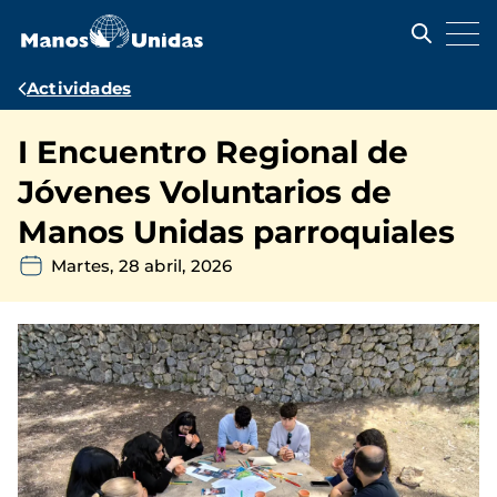
Pasar
al
contenido
principal
Ruta
Actividades
de
I Encuentro Regional de
navegación
Jóvenes Voluntarios de
Manos Unidas parroquiales
Martes, 28 abril, 2026