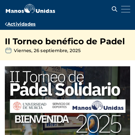
Pasar
al
contenido
principal
Ruta
Actividades
de
II Torneo benéfico de Padel
navegación
Viernes, 26 septiembre, 2025