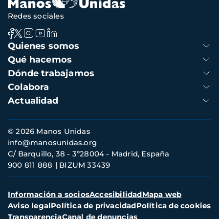
Redes sociales
Navegación
Quienes somos
principal
Qué hacemos
Dónde trabajamos
Colabora
Actualidad
Información
© 2026 Manos Unidas
de
info@manosunidas.org
contacto
C/ Barquillo, 38 - 3º28004 - Madrid, España
900 811 888
BIZUM 33439
Menú
Información a socios
Accesibilidad
Mapa web
secundario
Aviso legal
Política de privacidad
Política de cookies
Transparencia
Canal de denuncias