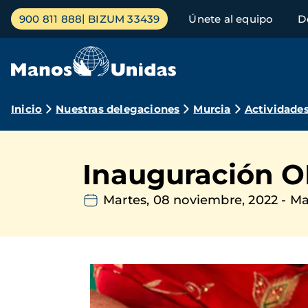
Pasar
Menú
900 811 888
BIZUM 33439
Únete al equipo
D
al
principal
contenido
principal
Ruta
Inicio
Nuestras delegaciones
Murcia
Actividade
de
navegación
Inauguración 
Martes, 08 noviembre, 2022
-
Ma