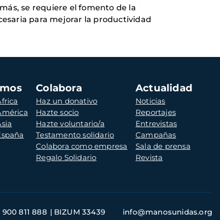
demás, se requiere el fomento de la
ecesaria para mejorar la productividad
amos
Colabora
Actualidad
frica
Haz un donativo
Noticias
 América
Hazte socio
Reportajes
Asia
Hazte voluntario/a
Entrevistas
 España
Testamento solidario
Campañas
Colabora como empresa
Sala de prensa
Regalo Solidario
Revista
900 811 888
BIZUM 33439
info@manosunidas.org