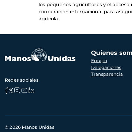
los pequeños agricultores y el acceso i
cooperación internacional para asegura
agrícola.
Navegación
Quienes so
principal
Equipo
Delegaciones
Transparencia
Redes sociales
Información
© 2026 Manos Unidas
de